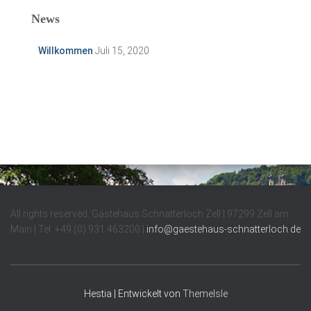
News
Willkommen
Juli 15, 2020
All rights reserved. Gästehaus Schnatterloch Zell | 97299 Zell am
Main | Tel. +49 (0) 931 463200 |
info@gaestehaus-schnatterloch.d
e
Hestia | Entwickelt von
ThemeIsle