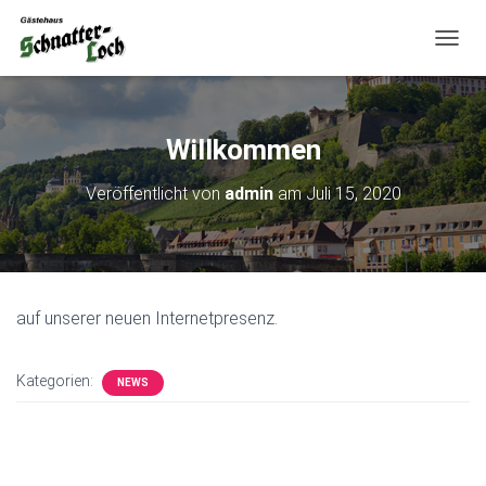
N
A
V
I
G
Willkommen
A
T
Veröffentlicht von
admin
am
Juli 15, 2020
I
O
N
U
M
S
auf unserer neuen Internetpresenz.
C
H
A
Kategorien:
L
NEWS
T
E
N